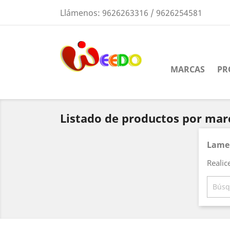
Llámenos:
9626263316 / 9626254581
MARCAS
PR
Listado de productos por mar
Lamen
Realic