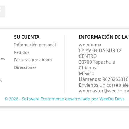
Facebook
SU CUENTA
INFORMACIÓN DE LA
weedo.mx
Información personal
6A AVENIDA SUR 12
Pedidos
CENTRO
nes
Facturas por abono
30700 Tapachula
Direcciones
Chiapas
México
Llámenos:
9626263316
os
Envíenos un correo ele
webmaster@weedo.m
© 2026 - Software Ecommerce desarrollado por WeeDo Devs