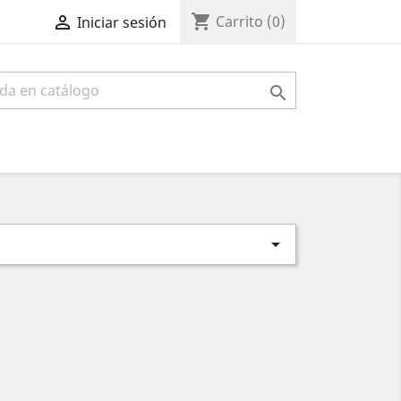
shopping_cart

Carrito
(0)
Iniciar sesión

